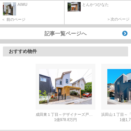
AIMU
とんかつひなた
＞次のページ
＜ 前のページ
記事一覧ページへ
おすすめ物件
成田東１丁目～デザイナーズ戸建・４ｍの高天井と広々リビング～
1億978.8万円
1億1,