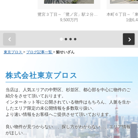
鷺宮３丁目～「鷺ノ宮」駅２分・建築条件無し売地～
9,500万円
1億6,
東京プロス
>
ブログ記事一覧
>
鮨せいざん
株式会社東京プロス
当店は、人気エリアの中野区、杉並区、都心部を中心に物件のご
紹介をさせて頂いております。
インターネット等に公開されている物件はもちろん、人脈を生か
したエリア限定の未公開情報を多数取り扱い、
より速い情報をお客様へご提供させて頂いております。
良い物件が見つからない…、探し方がわからない…、エリア情報
がほしい…