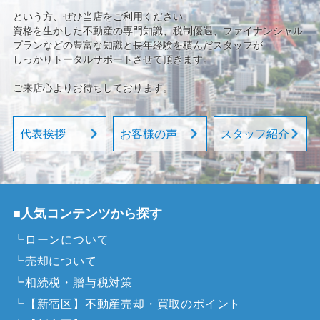
という方、ぜひ当店をご利用ください。
資格を生かした不動産の専門知識、税制優遇、ファイナンシャル
プランなどの豊富な知識と長年経験を積んだスタッフが
しっかりトータルサポートさせて頂きます。
ご来店心よりお待ちしております。
代表挨拶
お客様の声
スタッフ紹介
■人気コンテンツから探す
┗ローンについて
┗売却について
┗相続税・贈与税対策
┗【新宿区】不動産売却・買取のポイント