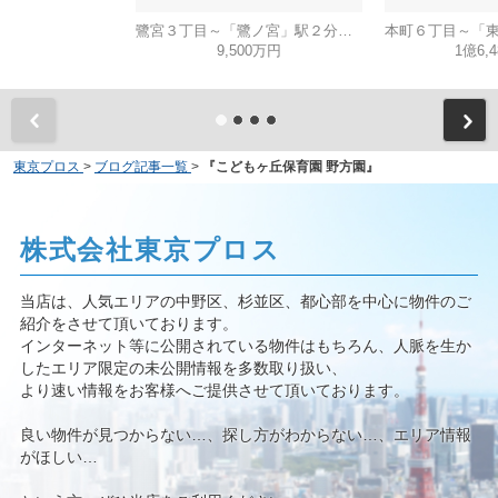
鷺宮３丁目～「鷺ノ宮」駅２分・建築条件無し売地～
9,500万円
1億6,
東京プロス
>
ブログ記事一覧
>
『こどもヶ丘保育園 野方園』
株式会社東京プロス
当店は、人気エリアの中野区、杉並区、都心部を中心に物件のご
紹介をさせて頂いております。
インターネット等に公開されている物件はもちろん、人脈を生か
したエリア限定の未公開情報を多数取り扱い、
より速い情報をお客様へご提供させて頂いております。
良い物件が見つからない…、探し方がわからない…、エリア情報
がほしい…