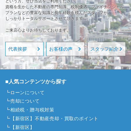
という方、ぜひ当店をご利用ください。
資格を生かした不動産の専門知識、税制優遇、ファイナンシャル
プランなどの豊富な知識と長年経験を積んだスタッフが
しっかりトータルサポートさせて頂きます。
ご来店心よりお待ちしております。
代表挨拶
お客様の声
スタッフ紹介
■人気コンテンツから探す
┗ローンについて
┗売却について
┗相続税・贈与税対策
┗【新宿区】不動産売却・買取のポイント
┗【新宿区】