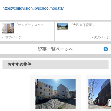
https://childvision.jp/school/nogata/
『オンビーノスクエ...
『大和東保育園』
＜ 前のページ
＞次のページ
記事一覧ページへ
おすすめ物件