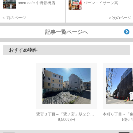
anea cafe 中野新橋店
バーン・イサーン高...
＜ 前のページ
＞次のページ
記事一覧ページへ
おすすめ物件
鷺宮３丁目～「鷺ノ宮」駅２分・建築条件無し売地～
9,500万円
1億6,