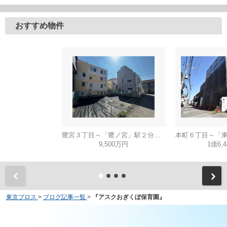
おすすめ物件
鷺宮３丁目～「鷺ノ宮」駅２分・建築条件無し売地～
9,500万円
1億6,
東京プロス
>
ブログ記事一覧
>
『アスクおぎくぼ保育園』