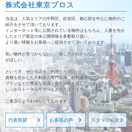
株式会社東京プロス
当店は、人気エリアの中野区、杉並区、都心部を中心に物件のご
紹介をさせて頂いております。
インターネット等に公開されている物件はもちろん、人脈を生か
したエリア限定の未公開情報を多数取り扱い、
より速い情報をお客様へご提供させて頂いております。
良い物件が見つからない…、探し方がわからない…、エリア情報
がほしい…
という方、ぜひ当店をご利用ください。
資格を生かした不動産の専門知識、税制優遇、ファイナンシャル
プランなどの豊富な知識と長年経験を積んだスタッフが
しっかりトータルサポートさせて頂きます。
ご来店心よりお待ちしております。
代表挨拶
お客様の声
スタッフ紹介