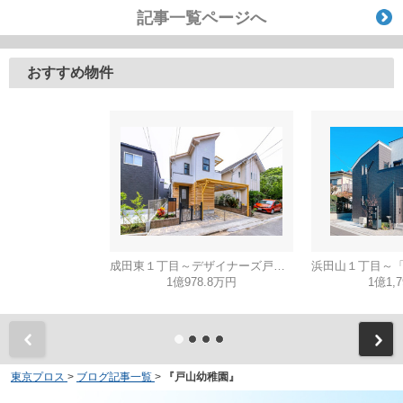
記事一覧ページへ
おすすめ物件
成田東１丁目～デザイナーズ戸建・４ｍの高天井と広々リビング～
1億978.8万円
1億1,
東京プロス
>
ブログ記事一覧
>
『戸山幼稚園』