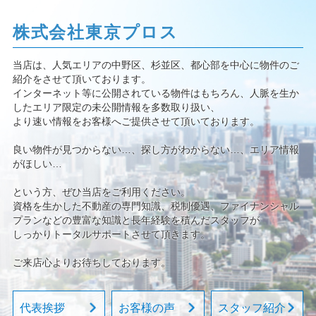
株式会社東京プロス
当店は、人気エリアの中野区、杉並区、都心部を中心に物件のご
紹介をさせて頂いております。
インターネット等に公開されている物件はもちろん、人脈を生か
したエリア限定の未公開情報を多数取り扱い、
より速い情報をお客様へご提供させて頂いております。
良い物件が見つからない…、探し方がわからない…、エリア情報
がほしい…
という方、ぜひ当店をご利用ください。
資格を生かした不動産の専門知識、税制優遇、ファイナンシャル
プランなどの豊富な知識と長年経験を積んだスタッフが
しっかりトータルサポートさせて頂きます。
ご来店心よりお待ちしております。
代表挨拶
お客様の声
スタッフ紹介