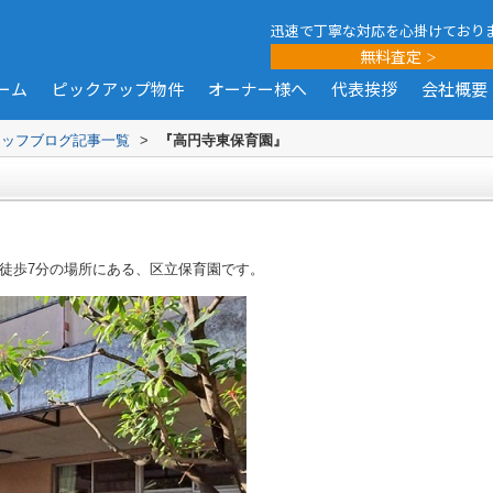
迅速で丁寧な対応を心掛けており
無料査定
ーム
ピックアップ物件
オーナー様へ
代表挨拶
会社概要
タッフブログ記事一覧
>
『高円寺東保育園』
徒歩7分の場所にある、区立保育園です。