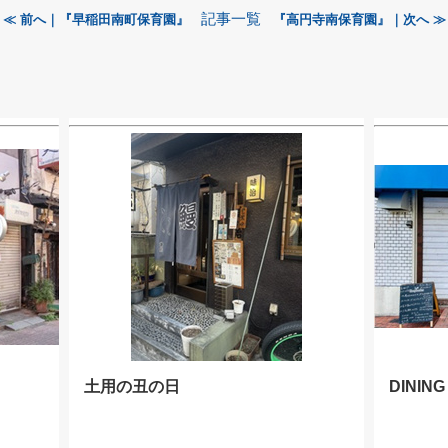
記事一覧
≪ 前へ｜『早稲田南町保育園』
『高円寺南保育園』｜次へ ≫
土用の丑の日
DININ