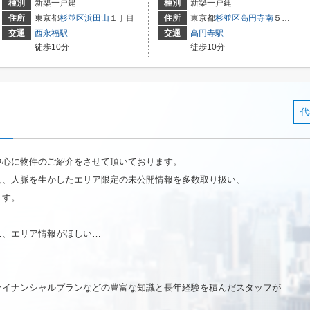
種別
新築一戸建
種別
新築一戸建
住所
東京都
杉並区
浜田山
１丁目
住所
東京都
杉並区
高円寺南
５丁目
交通
西永福駅
交通
高円寺駅
徒歩10分
徒歩10分
代
中心に物件のご紹介をさせて頂いております。
ん、人脈を生かしたエリア限定の未公開情報を多数取り扱い、
ます。
…、エリア情報がほしい…
ァイナンシャルプランなどの豊富な知識と長年経験を積んだスタッフが