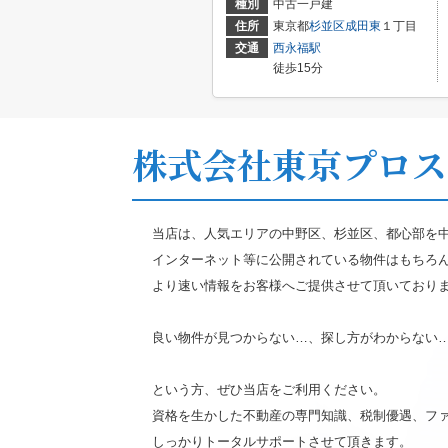
種別
中古一戸建
住所
東京都
杉並区
成田東
１丁目
交通
西永福駅
徒歩15分
株式会社東京プロス
当店は、人気エリアの中野区、杉並区、都心部を
インターネット等に公開されている物件はもちろ
より速い情報をお客様へご提供させて頂いており
良い物件が見つからない…、探し方がわからない
という方、ぜひ当店をご利用ください。
資格を生かした不動産の専門知識、税制優遇、フ
しっかりトータルサポートさせて頂きます。