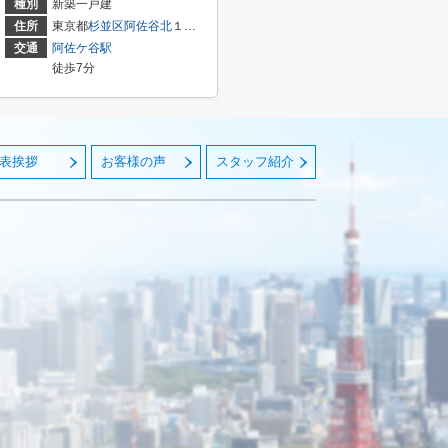
種別
新築一戸建
住所
東京都
杉並区
阿佐谷北
１丁目
交通
阿佐ケ谷駅
徒歩7分
表挨拶
お客様の声
スタッフ紹介