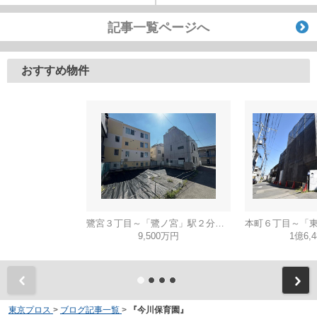
記事一覧ページへ
おすすめ物件
鷺宮３丁目～「鷺ノ宮」駅２分・建築条件無し売地～
9,500万円
1億6,
東京プロス
>
ブログ記事一覧
>
『今川保育園』