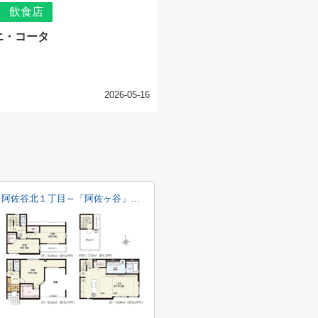
 飲食店
エ・コータ
2026-05-16
阿佐谷北１丁目～「阿佐ヶ谷」駅７分・新築戸建～