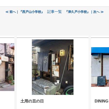
記事一覧
≪ 前へ｜『西戸山小学校』
『津久戸小学校』｜次へ ≫
土用の丑の日
DININ