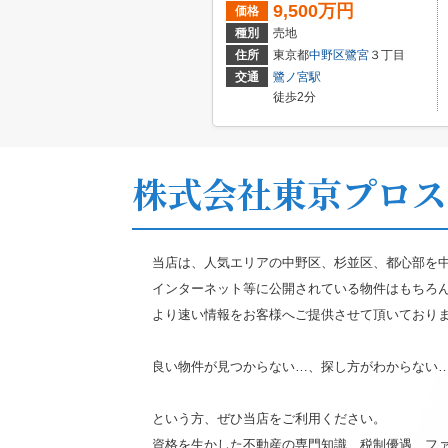
9,500万円
価格
種別
売地
住所
東京都
中野区
鷺宮
３丁目
交通
鷺ノ宮駅
徒歩2分
株式会社東京プロス
当店は、人気エリアの中野区、杉並区、都心部を
インターネット等に公開されている物件はもちろ
より速い情報をお客様へご提供させて頂いており
良い物件が見つからない…、探し方がわからない
という方、ぜひ当店をご利用ください。
資格を生かした不動産の専門知識、税制優遇、フ