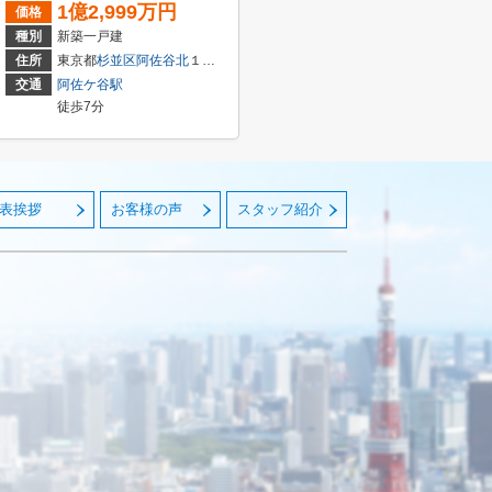
1億2,999万円
価格
種別
新築一戸建
住所
東京都
杉並区
阿佐谷北
１丁目
交通
阿佐ケ谷駅
徒歩7分
表挨拶
お客様の声
スタッフ紹介