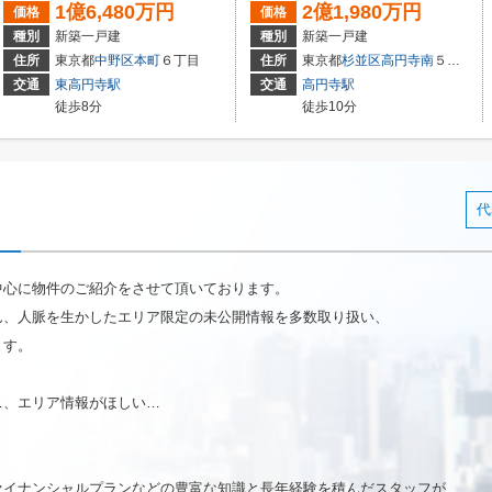
1億6,480万円
2億1,980万円
価格
価格
種別
新築一戸建
種別
新築一戸建
住所
東京都
中野区
本町
６丁目
住所
東京都
杉並区
高円寺南
５丁目
交通
東高円寺駅
交通
高円寺駅
徒歩8分
徒歩10分
代
中心に物件のご紹介をさせて頂いております。
ん、人脈を生かしたエリア限定の未公開情報を多数取り扱い、
ます。
…、エリア情報がほしい…
ァイナンシャルプランなどの豊富な知識と長年経験を積んだスタッフが