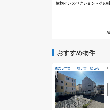
建物インスペクション～その
20
おすすめ物件
鷺宮３丁目～「鷺ノ宮」駅２分・建築条件無し売地～