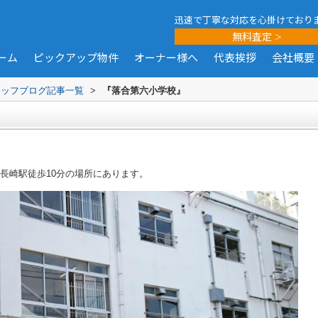
迅速で丁寧な対応を心掛けており
無料査定
ーム
ピックアップ物件
オーナー様へ
代表挨拶
会社概要
タッフブログ記事一覧
>
『落合第六小学校』
長崎駅徒歩10分の場所にあります。