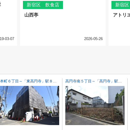
後
新宿区 飲食店
新宿区
山西亭
アトリ
19-03-07
2026-05-26
本町６丁目～「東高円寺」駅８分・北西角地につき陽当たり・通風良好～
高円寺南５丁目～「高円寺」駅１０分・新築戸建～