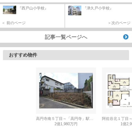
『西戸山小学校』
『津久戸小学校』
＜ 前のページ
＞次のページ
記事一覧ページへ
おすすめ物件
高円寺南５丁目～「高円寺」駅１０分・新築戸建～
2億1,980万円
1億2,