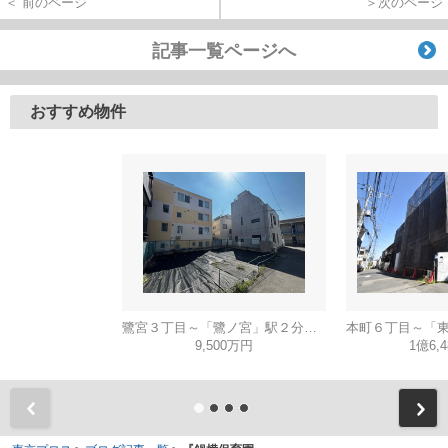
＜ 前のページ
＞次のページ
記事一覧ページへ
おすすめ物件
鷺宮３丁目～「鷺ノ宮」駅２分・建築条件無し売地～
9,500万円
1億6,