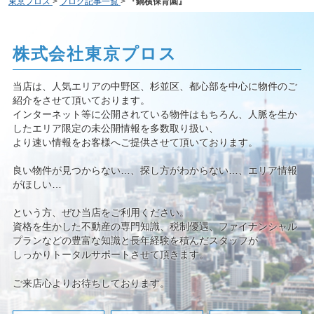
東京プロス
>
ブログ記事一覧
>
『鍋横保育園』
株式会社東京プロス
当店は、人気エリアの中野区、杉並区、都心部を中心に物件のご
紹介をさせて頂いております。
インターネット等に公開されている物件はもちろん、人脈を生か
したエリア限定の未公開情報を多数取り扱い、
より速い情報をお客様へご提供させて頂いております。
良い物件が見つからない…、探し方がわからない…、エリア情報
がほしい…
という方、ぜひ当店をご利用ください。
資格を生かした不動産の専門知識、税制優遇、ファイナンシャル
プランなどの豊富な知識と長年経験を積んだスタッフが
しっかりトータルサポートさせて頂きます。
ご来店心よりお待ちしております。