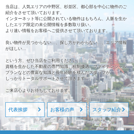
当店は、人気エリアの中野区、杉並区、都心部を中心に物件のご
紹介をさせて頂いております。
インターネット等に公開されている物件はもちろん、人脈を生か
したエリア限定の未公開情報を多数取り扱い、
より速い情報をお客様へご提供させて頂いております。
良い物件が見つからない…、探し方がわからない…、エリア情報
がほしい…
という方、ぜひ当店をご利用ください。
資格を生かした不動産の専門知識、税制優遇、ファイナンシャル
プランなどの豊富な知識と長年経験を積んだスタッフが
しっかりトータルサポートさせて頂きます。
ご来店心よりお待ちしております。
代表挨拶
お客様の声
スタッフ紹介