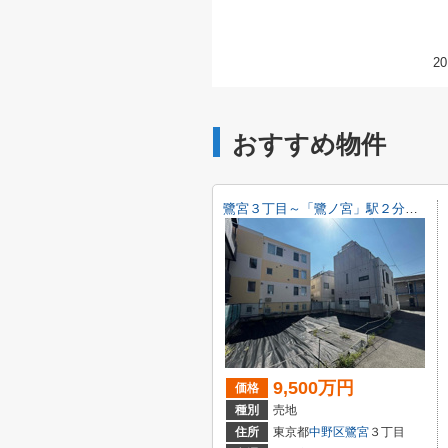
20
おすすめ物件
鷺宮３丁目～「鷺ノ宮」駅２分・建築条件無し売地～
9,500万円
価格
種別
売地
住所
東京都
中野区
鷺宮
３丁目