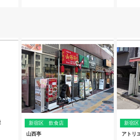
後
新宿区 飲食店
新宿区
山西亭
アトリ