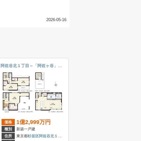
2026-05-16
阿佐谷北１丁目～「阿佐ヶ谷」駅７分・新築戸建～
1億2,999万円
価格
種別
新築一戸建
住所
東京都
杉並区
阿佐谷北
１丁目