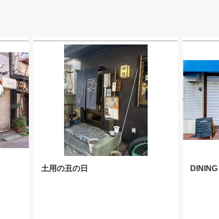
土用の丑の日
DININ