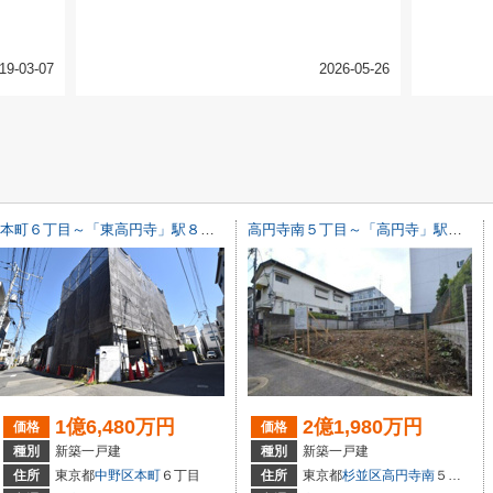
19-03-07
2026-05-26
本町６丁目～「東高円寺」駅８分・北西角地につき陽当たり・通風良好～
高円寺南５丁目～「高円寺」駅１０分・新築戸建～
1億6,480万円
2億1,980万円
価格
価格
種別
新築一戸建
種別
新築一戸建
住所
東京都
中野区
本町
６丁目
住所
東京都
杉並区
高円寺南
５丁目