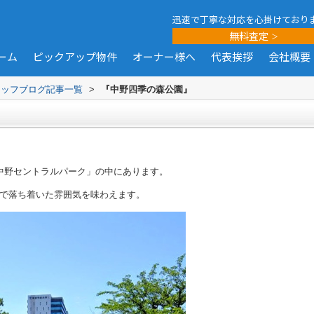
迅速で丁寧な対応を心掛けており
無料査定
ーム
ピックアップ物件
オーナー様へ
代表挨拶
会社概要
タッフブログ記事一覧
>
『中野四季の森公園』
中野セントラルパーク」の中にあります。
で落ち着いた雰囲気を味わえます。