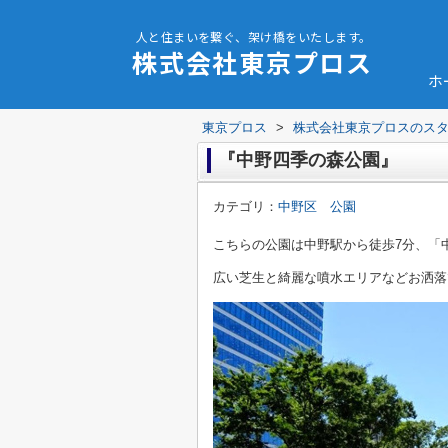
人と住まいを繋ぐ、架け橋をいたします。
株式会社東京プロス
ホ
東京プロス
>
株式会社東京プロスのス
『中野四季の森公園』
カテゴリ：
中野区 公園
こちらの公園は中野駅から徒歩7分、「
広い芝生と綺麗な噴水エリアなどお洒落