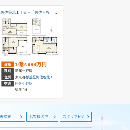
阿佐谷北１丁目～「阿佐ヶ谷」駅７分・新築戸建～
1億2,999万円
価格
種別
新築一戸建
住所
東京都
杉並区
阿佐谷北
１丁目
交通
阿佐ケ谷駅
徒歩7分
表挨拶
お客様の声
スタッフ紹介