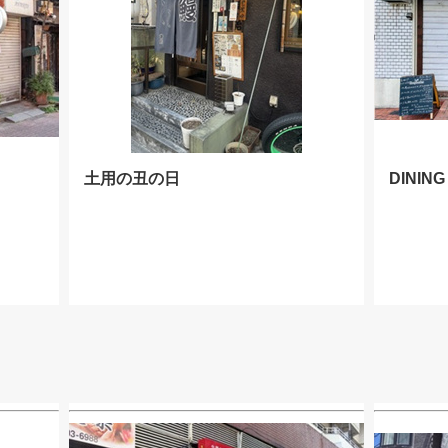
土用の丑の日
DININ