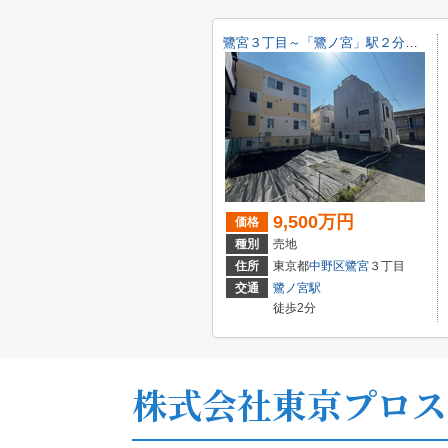
鷺宮３丁目～「鷺ノ宮」駅２分・建築条件無し売地～
9,500万円
価格
種別
売地
住所
東京都
中野区
鷺宮
３丁目
交通
鷺ノ宮駅
徒歩2分
株式会社東京プロス