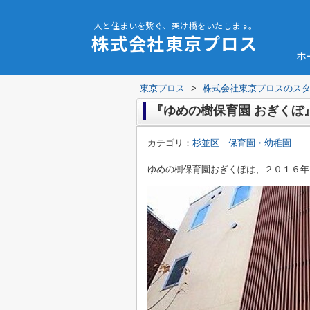
人と住まいを繋ぐ、架け橋をいたします。
株式会社東京プロス
ホ
東京プロス
>
株式会社東京プロスのス
『ゆめの樹保育園 おぎくぼ
カテゴリ：
杉並区 保育園・幼稚園
ゆめの樹保育園おぎくぼは、２０１６年