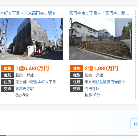
本町６丁目～「東高円寺」駅８分・北西角地につき陽当たり・通風良好～
高円寺南５丁目～「高円寺」駅１０分・新築戸建～
1億6,480万円
2億1,980万円
価格
価格
種別
新築一戸建
種別
新築一戸建
住所
東京都
中野区
本町
６丁目
住所
東京都
杉並区
高円寺南
５丁目
交通
東高円寺駅
交通
高円寺駅
徒歩8分
徒歩10分
代