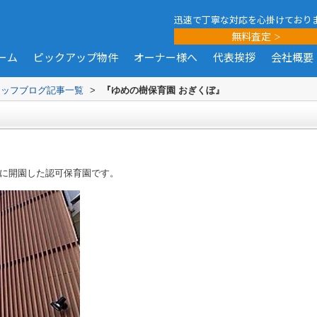
迅速で丁寧な対応を心掛けており
無料査定
ーム
ピックアップ物件
オーナー様へ
代表挨拶
会社概要
タッフブログ記事一覧
>
『ゆめの樹保育園 おぎくぼ』
』
に開園した認可保育園です。