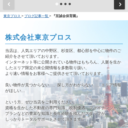
東京プロス
>
ブログ記事一覧
>
『至誠会保育園』
株式会社東京プロス
当店は、人気エリアの中野区、杉並区、都心部を中心に物件のご
紹介をさせて頂いております。
インターネット等に公開されている物件はもちろん、人脈を生か
したエリア限定の未公開情報を多数取り扱い、
より速い情報をお客様へご提供させて頂いております。
良い物件が見つからない…、探し方がわからない…、エリア情報
がほしい…
という方、ぜひ当店をご利用ください。
資格を生かした不動産の専門知識、税制優遇、ファイナンシャル
プランなどの豊富な知識と長年経験を積んだスタッフが
しっかりトータルサポートさせて頂きます。