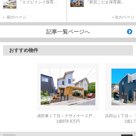
『エイビイシイ保育...
『新宿こだま保育園』
＜ 前のページ
＞次のページ
記事一覧ページへ
おすすめ物件
成田東１丁目～デザイナーズ戸建・４ｍの高天井と広々リビング～
1億978.8万円
1億1,