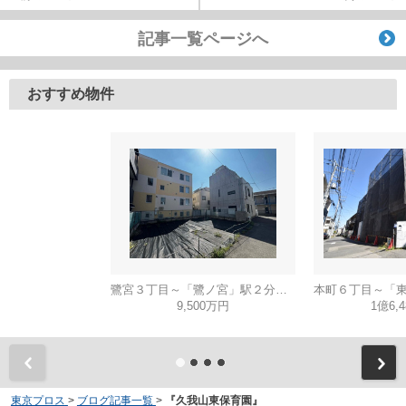
記事一覧ページへ
おすすめ物件
鷺宮３丁目～「鷺ノ宮」駅２分・建築条件無し売地～
9,500万円
1億6,
東京プロス
>
ブログ記事一覧
>
『久我山東保育園』