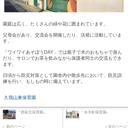
園庭は広く、たくさんの緑や花に囲まれています。
父母会があり、交流会を開催したり、活発に活動していま
す。
「ワイワイあそぼうDAY」では親子で木のおもちゃで遊ん
だり、サロンでお茶を飲みながら保護者同士の交流もでき
ます。
日頃から防災対策として園舎内や散歩先において、防災訓
練を行い、もしもの時に備えています。
久我山東保育園
『西荻北保育園』
『弁天町保育園』
＜ 前のページ
＞次のページ