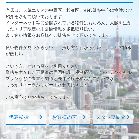
当店は、人気エリアの中野区、杉並区、都心部を中心に物件のご
紹介をさせて頂いております。
インターネット等に公開されている物件はもちろん、人脈を生か
したエリア限定の未公開情報を多数取り扱い、
より速い情報をお客様へご提供させて頂いております。
良い物件が見つからない…、探し方がわからない…、エリア情報
がほしい…
という方、ぜひ当店をご利用ください。
資格を生かした不動産の専門知識、税制優遇、ファイナンシャル
プランなどの豊富な知識と長年経験を積んだスタッフが
しっかりトータルサポートさせて頂きます。
ご来店心よりお待ちしております。
代表挨拶
お客様の声
スタッフ紹介