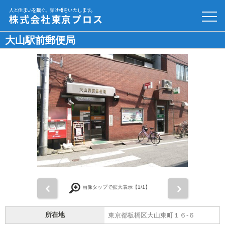
人と住まいを繋ぐ、架け橋をいたします。
株式会社東京プロス
大山駅前郵便局
前
次
画像タップで拡大表示【
1
/1】
所在地
東京都板橋区大山東町１６-６