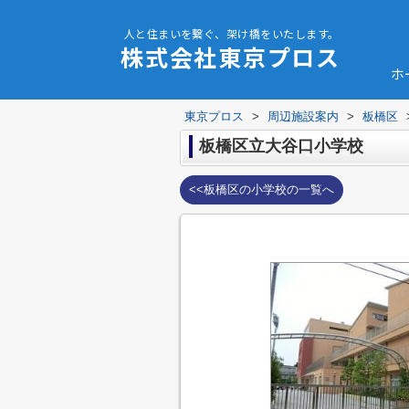
人と住まいを繋ぐ、架け橋をいたします。
株式会社東京プロス
ホ
東京プロス
>
周辺施設案内
>
板橋区
板橋区立大谷口小学校
<<板橋区の小学校の一覧へ