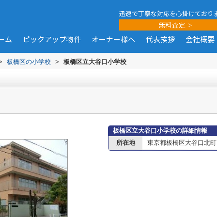
迅速で丁寧な対応を心掛けており
無料査定
ーム
ピックアップ物件
オーナー様へ
代表挨拶
会社概要
>
板橋区の小学校
>
板橋区立大谷口小学校
板橋区立大谷口小学校の詳細情報
所在地
東京都板橋区大谷口北町