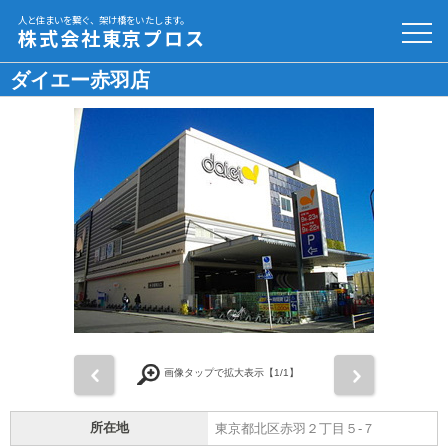
人と住まいを繋ぐ、架け橋をいたします。
株式会社東京プロス
ダイエー赤羽店
前
次
画像タップで拡大表示【
1
/1】
所在地
東京都北区赤羽２丁目５-７