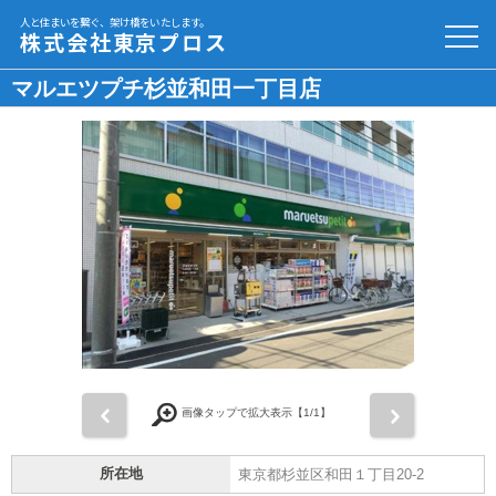
人と住まいを繋ぐ、架け橋をいたします。
株式会社東京プロス
マルエツプチ杉並和田一丁目店
前
次
画像タップで拡大表示【
1
/1】
所在地
東京都杉並区和田１丁目20-2