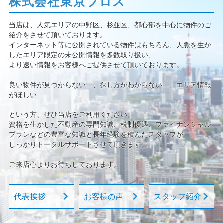
株式会社東京プロス
当店は、人気エリアの中野区、杉並区、都心部を中心に物件のご
紹介をさせて頂いております。
インターネット等に公開されている物件はもちろん、人脈を生か
したエリア限定の未公開情報を多数取り扱い、
より速い情報をお客様へご提供させて頂いております。
良い物件が見つからない…、探し方がわからない…、エリア情報
がほしい…
という方、ぜひ当店をご利用ください。
資格を生かした不動産の専門知識、税制優遇、ファイナンシャル
プランなどの豊富な知識と長年経験を積んだスタッフが
しっかりトータルサポートさせて頂きます。
ご来店心よりお待ちしております。
代表挨拶
お客様の声
スタッフ紹介