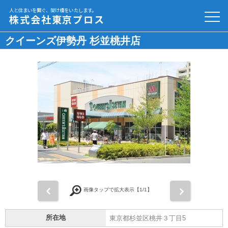
人と住まいを繋ぐ、架け橋をいたします。
株式会社東京プロス
クイーンズ伊勢丹 杉並桃井店
前
次
画像タップで拡大表示【
1
/1】
所在地
東京都杉並区桃井３丁目5