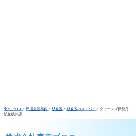
東京プロス
>
周辺施設案内
>
杉並区
>
杉並区のスーパー
>
クイーンズ伊勢丹
杉並桃井店