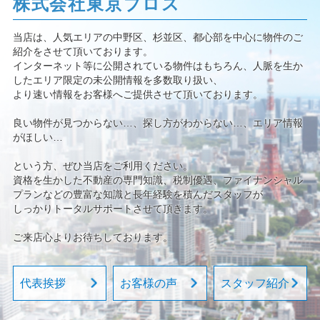
株式会社東京プロス
当店は、人気エリアの中野区、杉並区、都心部を中心に物件のご
紹介をさせて頂いております。
インターネット等に公開されている物件はもちろん、人脈を生か
したエリア限定の未公開情報を多数取り扱い、
より速い情報をお客様へご提供させて頂いております。
良い物件が見つからない…、探し方がわからない…、エリア情報
がほしい…
という方、ぜひ当店をご利用ください。
資格を生かした不動産の専門知識、税制優遇、ファイナンシャル
プランなどの豊富な知識と長年経験を積んだスタッフが
しっかりトータルサポートさせて頂きます。
ご来店心よりお待ちしております。
代表挨拶
お客様の声
スタッフ紹介