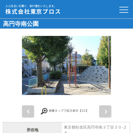
人と住まいを繋ぐ、架け橋をいたします。
株式会社東京プロス
高円寺南公園
前
次
画像タップで拡大表示【
1
/1】
東京都杉並区高円寺南３丁目３０-２
所在地
６