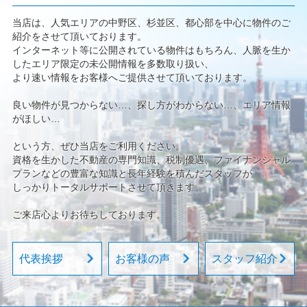
当店は、人気エリアの中野区、杉並区、都心部を中心に物件のご
紹介をさせて頂いております。
インターネット等に公開されている物件はもちろん、人脈を生か
したエリア限定の未公開情報を多数取り扱い、
より速い情報をお客様へご提供させて頂いております。
良い物件が見つからない…、探し方がわからない…、エリア情報
がほしい…
という方、ぜひ当店をご利用ください。
資格を生かした不動産の専門知識、税制優遇、ファイナンシャル
プランなどの豊富な知識と長年経験を積んだスタッフが
しっかりトータルサポートさせて頂きます。
ご来店心よりお待ちしております。
代表挨拶
お客様の声
スタッフ紹介