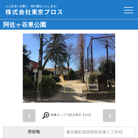
人と住まいを繋ぐ、架け橋をいたします。
株式会社東京プロス
阿佐ヶ谷東公園
前
次
画像タップで拡大表示【
1
/1】
所在地
東京都杉並区阿佐谷南１丁目42