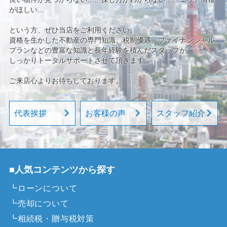
がほしい…
という方、ぜひ当店をご利用ください。
資格を生かした不動産の専門知識、税制優遇、ファイナンシャル
プランなどの豊富な知識と長年経験を積んだスタッフが
しっかりトータルサポートさせて頂きます。
ご来店心よりお待ちしております。
代表挨拶
お客様の声
スタッフ紹介
■人気コンテンツから探す
┗ローンについて
┗売却について
┗相続税・贈与税対策