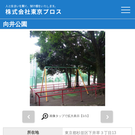
人と住まいを繋ぐ、架け橋をいたします。
株式会社東京プロス
向井公園
前
次
画像タップで拡大表示【
1
/1】
所在地
東京都杉並区下井草３丁目13