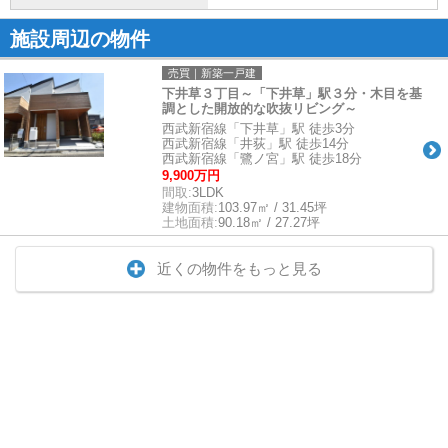
施設周辺の物件
売買｜新築一戸建
下井草３丁目～「下井草」駅３分・木目を基
調とした開放的な吹抜リビング～
西武新宿線「下井草」駅 徒歩3分
西武新宿線「井荻」駅 徒歩14分
西武新宿線「鷺ノ宮」駅 徒歩18分
9,900万円
間取:
3LDK
建物面積:
103.97㎡ / 31.45坪
土地面積:
90.18㎡ / 27.27坪
近くの物件をもっと見る