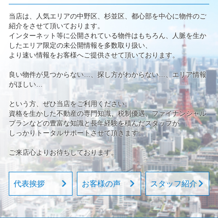
当店は、人気エリアの中野区、杉並区、都心部を中心に物件のご
紹介をさせて頂いております。
インターネット等に公開されている物件はもちろん、人脈を生か
したエリア限定の未公開情報を多数取り扱い、
より速い情報をお客様へご提供させて頂いております。
良い物件が見つからない…、探し方がわからない…、エリア情報
がほしい…
という方、ぜひ当店をご利用ください。
資格を生かした不動産の専門知識、税制優遇、ファイナンシャル
プランなどの豊富な知識と長年経験を積んだスタッフが
しっかりトータルサポートさせて頂きます。
ご来店心よりお待ちしております。
代表挨拶
お客様の声
スタッフ紹介