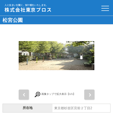
人と住まいを繋ぐ、架け橋をいたします。
株式会社東京プロス
松宮公園
前
次
画像タップで拡大表示【
1
/1】
所在地
東京都杉並区宮前２丁目2