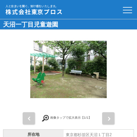
人と住まいを繋ぐ、架け橋をいたします。
株式会社東京プロス
天沼一丁目児童遊園
前
次
画像タップで拡大表示【
1
/1】
所在地
東京都杉並区天沼１丁目2