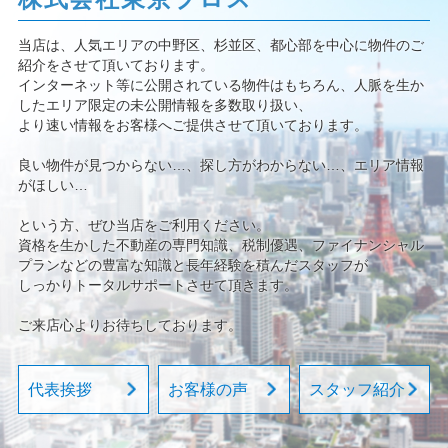
当店は、人気エリアの中野区、杉並区、都心部を中心に物件のご
紹介をさせて頂いております。
インターネット等に公開されている物件はもちろん、人脈を生か
したエリア限定の未公開情報を多数取り扱い、
より速い情報をお客様へご提供させて頂いております。
良い物件が見つからない…、探し方がわからない…、エリア情報
がほしい…
という方、ぜひ当店をご利用ください。
資格を生かした不動産の専門知識、税制優遇、ファイナンシャル
プランなどの豊富な知識と長年経験を積んだスタッフが
しっかりトータルサポートさせて頂きます。
ご来店心よりお待ちしております。
代表挨拶
お客様の声
スタッフ紹介