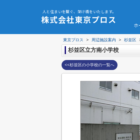
人と住まいを繋ぐ、架け橋をいたします。
株式会社東京プロス
ホ
東京プロス
>
周辺施設案内
>
杉並区
杉並区立方南小学校
<<杉並区の小学校の一覧へ