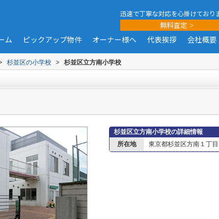
迅速で丁寧な対応を心掛けており
無料査定
ーム
ピックアップ物件
オーナー様へ
代表挨拶
会社概要
>
杉並区の小学校
>
杉並区立方南小学校
杉並区立方南小学校の詳細情報
所在地
東京都杉並区方南１丁目