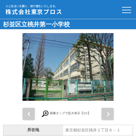
人と住まいを繋ぐ、架け橋をいたします。
株式会社東京プロス
杉並区立桃井第一小学校
前
次
画像タップで拡大表示【
1
/1】
所在地
東京都杉並区桃井２丁目６－１