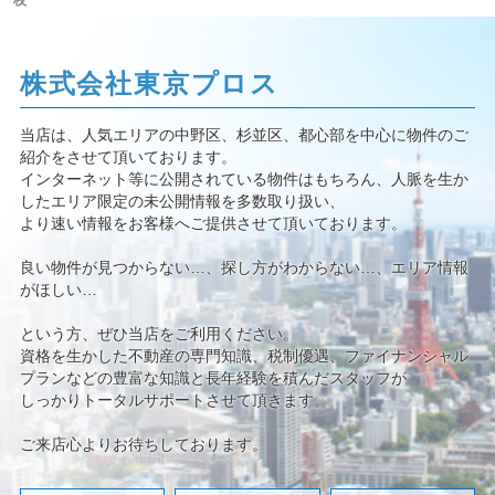
校
株式会社東京プロス
当店は、人気エリアの中野区、杉並区、都心部を中心に物件のご
紹介をさせて頂いております。
インターネット等に公開されている物件はもちろん、人脈を生か
したエリア限定の未公開情報を多数取り扱い、
より速い情報をお客様へご提供させて頂いております。
良い物件が見つからない…、探し方がわからない…、エリア情報
がほしい…
という方、ぜひ当店をご利用ください。
資格を生かした不動産の専門知識、税制優遇、ファイナンシャル
プランなどの豊富な知識と長年経験を積んだスタッフが
しっかりトータルサポートさせて頂きます。
ご来店心よりお待ちしております。