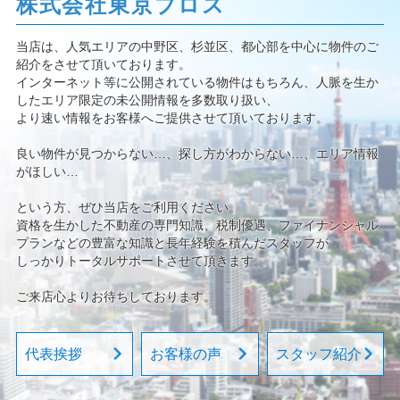
株式会社東京プロス
当店は、人気エリアの中野区、杉並区、都心部を中心に物件のご
紹介をさせて頂いております。
インターネット等に公開されている物件はもちろん、人脈を生か
したエリア限定の未公開情報を多数取り扱い、
より速い情報をお客様へご提供させて頂いております。
良い物件が見つからない…、探し方がわからない…、エリア情報
がほしい…
という方、ぜひ当店をご利用ください。
資格を生かした不動産の専門知識、税制優遇、ファイナンシャル
プランなどの豊富な知識と長年経験を積んだスタッフが
しっかりトータルサポートさせて頂きます。
ご来店心よりお待ちしております。
代表挨拶
お客様の声
スタッフ紹介