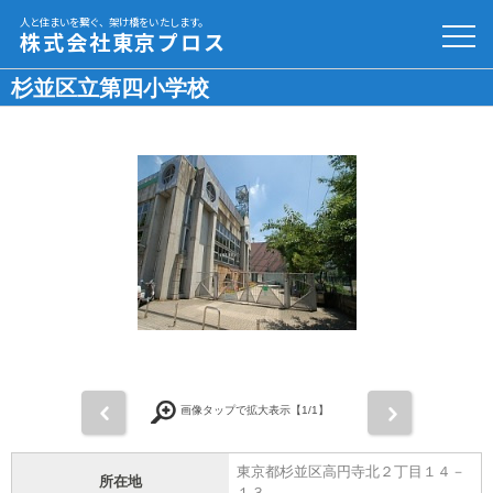
人と住まいを繋ぐ、架け橋をいたします。
株式会社東京プロス
杉並区立第四小学校
前
次
画像タップで拡大表示【
1
/1】
東京都杉並区高円寺北２丁目１４－
所在地
１３