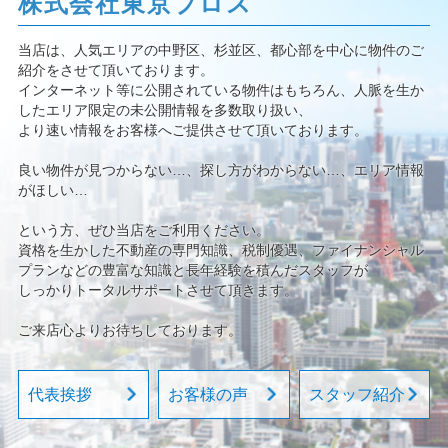
株式会社東京プロス
当店は、人気エリアの中野区、杉並区、都心部を中心に物件のご
紹介をさせて頂いております。
インターネット等に公開されている物件はもちろん、人脈を生か
したエリア限定の未公開情報を多数取り扱い、
より速い情報をお客様へご提供させて頂いております。
良い物件が見つからない…、探し方がわからない…、エリア情報
がほしい…
という方、ぜひ当店をご利用ください。
資格を生かした不動産の専門知識、税制優遇、ファイナンシャル
プランなどの豊富な知識と長年経験を積んだスタッフが
しっかりトータルサポートさせて頂きます。
ご来店心よりお待ちしております。
代表挨拶
お客様の声
スタッフ紹介