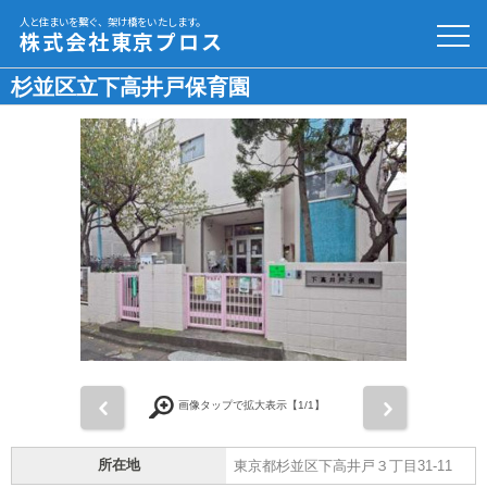
人と住まいを繋ぐ、架け橋をいたします。
株式会社東京プロス
杉並区立下高井戸保育園
前
次
画像タップで拡大表示【
1
/1】
所在地
東京都杉並区下高井戸３丁目31-11