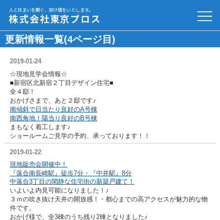
人と住まいを繋ぐ、架け橋をいたします。
株式会社東京プロス
更新情報一覧(4ページ目)
2019-01-24
☆現地見学会情報☆
■新宿区北新宿２丁目デザイン住宅■
全４邸！
おかげさまで、あと２邸です♪
南傾斜で日当たり良好のA号棟
南西角地！陽当り良好のB号棟
まもなく着工します♪
ショールームご見学の予約、承っております！！
2019-01-22
現地販売会開催中！
『
落合南長崎駅』徒歩7分・『中井駅』8分
中落合3丁目の閑静な住宅街の新築戸建て！
いよいよ内見可能になりました！♪
３ｍの吹き抜け天井の開放感！・都心までの高アクセスが魅力的な物
件です。
おかげ様で、全3棟のうち残り2棟となりました♪