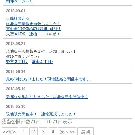
物件ページへ♪
2018-09-01
☆弊社限定☆
現地販売情報更新致しました！
東中野10分3駅4路線利用可能！
大型４LDK 建物１１０㎡超！
2018-08-21
現地販売会情報を２件、追加しました！
ぜひご覧ください♪
野方２丁目♪
清水２丁目♪
2018-08-14
最終1棟になりました！現地販売会開催中です。
2018-05-10
奇麗な更地になりました！現地販売会開催中！
2018-05-10
現地販売開催中！ 建物完成しました！
該当公開件数
71
件
61-71
件表示
1
2
3
4
<<前へ
次へ>>
最初