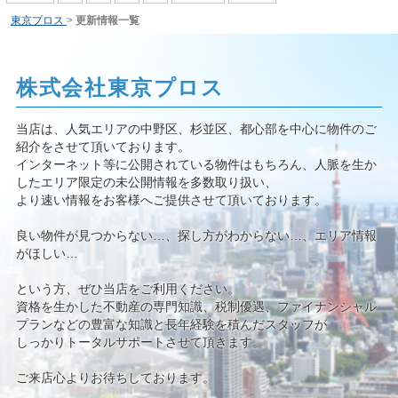
東京プロス
>
更新情報一覧
株式会社東京プロス
当店は、人気エリアの中野区、杉並区、都心部を中心に物件のご
紹介をさせて頂いております。
インターネット等に公開されている物件はもちろん、人脈を生か
したエリア限定の未公開情報を多数取り扱い、
より速い情報をお客様へご提供させて頂いております。
良い物件が見つからない…、探し方がわからない…、エリア情報
がほしい…
という方、ぜひ当店をご利用ください。
資格を生かした不動産の専門知識、税制優遇、ファイナンシャル
プランなどの豊富な知識と長年経験を積んだスタッフが
しっかりトータルサポートさせて頂きます。
ご来店心よりお待ちしております。