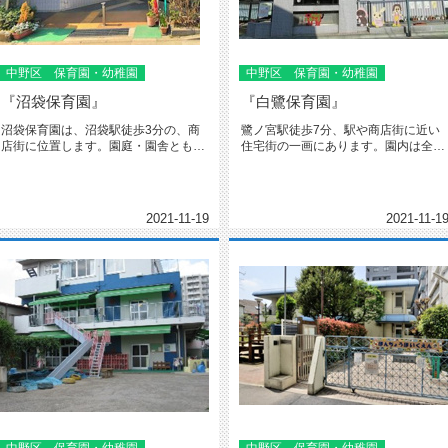
中野区 保育園・幼稚園
中野区 保育園・幼稚園
『沼袋保育園』
『白鷺保育園』
沼袋保育園は、沼袋駅徒歩3分の、商
鷺ノ宮駅徒歩7分、駅や商店街に近い
店街に位置します。園庭・園舎ともに
住宅街の一画にあります。園内は全て
陽当たりが良く、また室内は床暖房...
バリアフリーになっており、子ども...
2021-11-19
2021-11-1