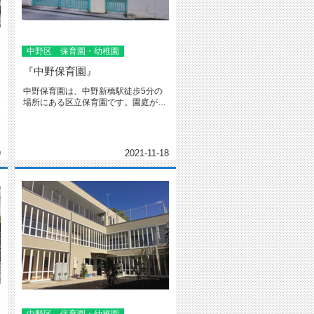
中野区 保育園・幼稚園
『中野保育園』
中野保育園は、中野新橋駅徒歩5分の
場所にある区立保育園です。園庭が広
く、築山、畑、池などがあり、四季...
9
2021-11-18