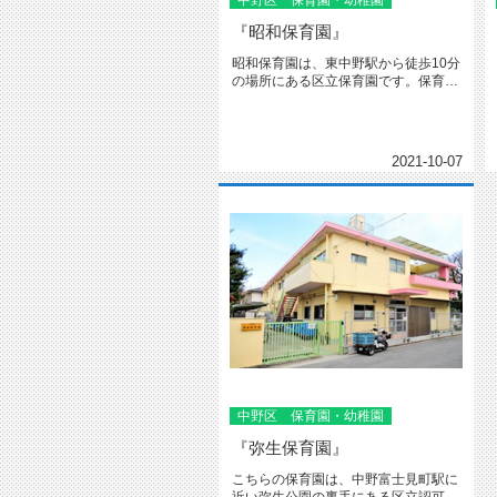
中野区 保育園・幼稚園
『昭和保育園』
昭和保育園は、東中野駅から徒歩10分
の場所にある区立保育園です。保育園
は陽当たりが良く、前庭はとても...
2021-10-07
中野区 保育園・幼稚園
『弥生保育園』
こちらの保育園は、中野富士見町駅に