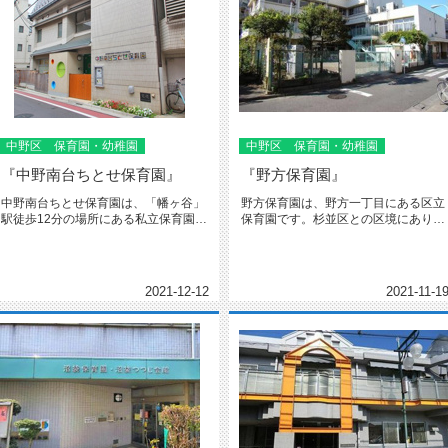
中野区 保育園・幼稚園
中野区 保育園・幼稚園
『中野南台ちとせ保育園』
『野方保育園』
中野南台ちとせ保育園は、「幡ヶ谷」
野方保育園は、野方一丁目にある区立
駅徒歩12分の場所にある私立保育園で
保育園です。杉並区との区境にあり、
す。子どもたちが日中を過ごす「...
子育て教室では杉並区の方も参加し...
2021-12-12
2021-11-1