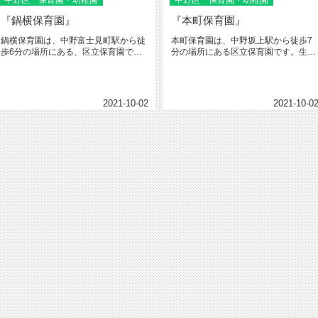
中野区 保育園・幼稚園
中野区 保育園・幼稚園
『鍋横保育園』
『本町保育園』
鍋横保育園は、中野富士見町駅から徒
本町保育園は、中野坂上駅から徒歩7
歩6分の場所にある、区立保育園で
分の場所にある区立保育園です。生後
す。高台にある陽当たりの良い園庭
57日から入園可能です。木をふん...
の...
2021-10-02
2021-10-0