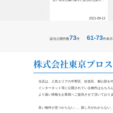
近い弥生公園の裏手にある区立認可保
育園です。生後57日から入園可能...
2021-09-13
73
61-73
該当公開件数
件
件表示
株式会社東京プロス
当店は、人気エリアの中野区、杉並区、都心部を
インターネット等に公開されている物件はもちろ
より速い情報をお客様へご提供させて頂いており
良い物件が見つからない…、探し方がわからない