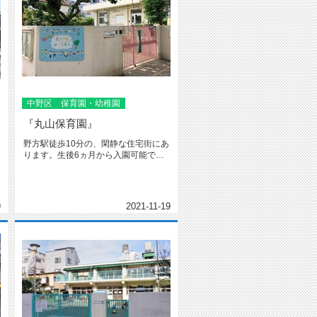
中野区 保育園・幼稚園
『丸山保育園』
野方駅徒歩10分の、閑静な住宅街にあ
ります。生後6ヵ月から入園可能で、
延長保育もあります。園庭には、...
9
2021-11-19