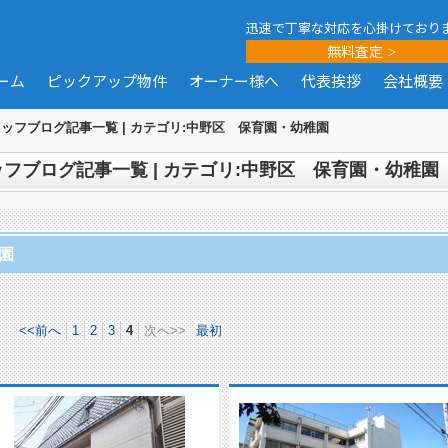
迅速で丁寧な対応を心掛けており
無料査定
ーム
ピックアップ物件
オーナー様へ
代表挨拶
会社概要
ッフブログ記事一覧 | カテゴリ:中野区 保育園・幼稚園
フブログ記事一覧 | カテゴリ:中野区 保育園・幼稚園
園
<<前へ
1
2
3
4
次へ>>
最初