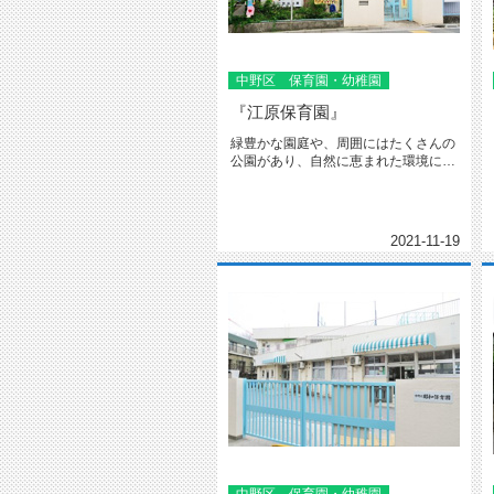
中野区 保育園・幼稚園
『江原保育園』
緑豊かな園庭や、周囲にはたくさんの
公園があり、自然に恵まれた環境にあ
ります。ビオトープで小動物の観察...
2021-11-19