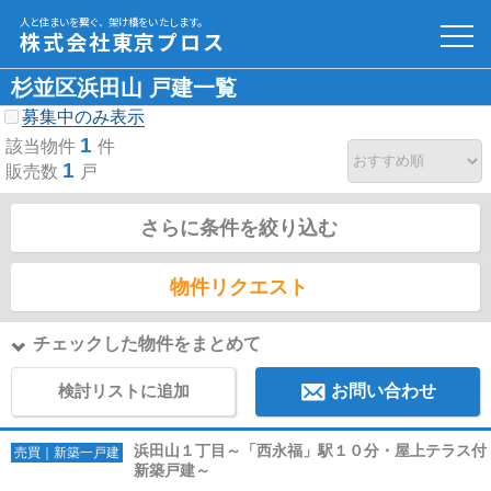
人と住まいを繋ぐ、架け橋をいたします。
株式会社東京プロス
杉並区浜田山 戸建一覧
募集中のみ表示
1
該当物件
件
1
販売数
戸
さらに条件を絞り込む
物件リクエスト
チェックした物件をまとめて
検討リストに追加
お問い合わせ
浜田山１丁目～「西永福」駅１０分・屋上テラス付
売買｜新築一戸建
新築戸建～