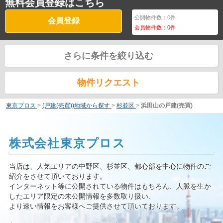
無料会員登録はこちら
公開物件数：
0
件
会員登録
会員物件数：
0
件
さらに条件を絞り込む
物件リクエスト
東京プロス
>
(戸建(売買))地域から探す
>
杉並区
>
浜田山の戸建(売買)
株式会社東京プロス
当店は、人気エリアの中野区、杉並区、都心部を中心に物件のご
紹介をさせて頂いております。
インターネット等に公開されている物件はもちろん、人脈を生か
したエリア限定の未公開情報を多数取り扱い、
より速い情報をお客様へご提供させて頂いております。