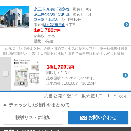
京王井の頭線
「
西永福
」駅 徒歩10分
京王井の頭線
「
浜田山
」駅 徒歩11分
京王線
「
上北沢
」駅 徒歩16分
東京都
杉並区
浜田山
１丁目
1
1,790
億
万円
築年数：新築
階数：2階建
「西永福」駅徒歩１０分、通勤・都心アクセスに便利な立地！第一種低層住居専
用地域の閑静な住宅街！１階部分に水回り集約で家事導線良好！LDKに床暖房付
きで寒い季節も快適です！
1
1,790
億
万
円
間取り：3LDK
建物面積：
79.28㎡（23.98坪）
土地面積：
100.00㎡（30.25坪）
該当公開件数
1
件 販売数
1
戸
1-1
件表示
チェックした物件をまとめて
検討リストに追加
お問い合わせ