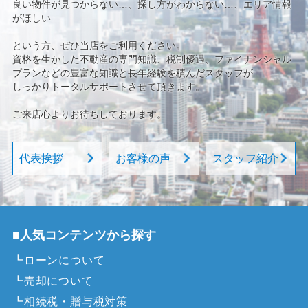
良い物件が見つからない…、探し方がわからない…、エリア情報
がほしい…
という方、ぜひ当店をご利用ください。
資格を生かした不動産の専門知識、税制優遇、ファイナンシャル
プランなどの豊富な知識と長年経験を積んだスタッフが
しっかりトータルサポートさせて頂きます。
ご来店心よりお待ちしております。
代表挨拶
お客様の声
スタッフ紹介
■人気コンテンツから探す
┗ローンについて
┗売却について
┗相続税・贈与税対策